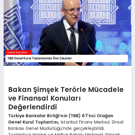
SAĞLIK
SIYASET
SPOR
YAŞAM
Bakan Şimşek Terörle Mücadele
ve Finansal Konuları
Değerlendirdi
Türkiye Bankalar Birliği’nin (TBB) 67’nci Olağan
Genel Kurul Toplantısı,
İstanbul Finans Merkezi Ziraat
Bankası Genel Müdürlüğü’nde gerçekleştirildi.
Toplantıya Hazine ve Maliye Bakanı Mehmet Şimşek,