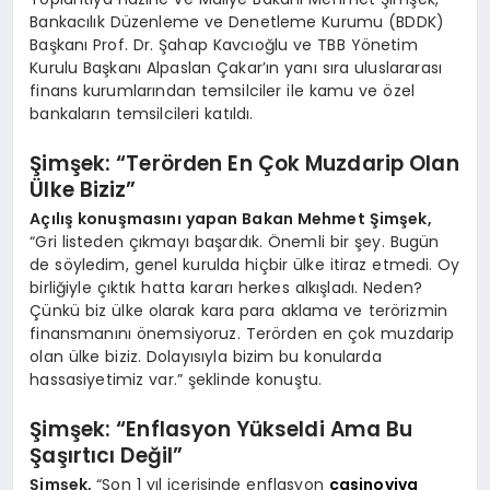
Bankacılık Düzenleme ve Denetleme Kurumu (BDDK)
Başkanı Prof. Dr. Şahap Kavcıoğlu ve TBB Yönetim
Kurulu Başkanı Alpaslan Çakar’ın yanı sıra uluslararası
finans kurumlarından temsilciler ile kamu ve özel
bankaların temsilcileri katıldı.
Şimşek: “Terörden En Çok Muzdarip Olan
Ülke Biziz”
Açılış konuşmasını yapan Bakan Mehmet Şimşek,
“Gri listeden çıkmayı başardık. Önemli bir şey. Bugün
de söyledim, genel kurulda hiçbir ülke itiraz etmedi. Oy
birliğiyle çıktık hatta kararı herkes alkışladı. Neden?
Çünkü biz ülke olarak kara para aklama ve terörizmin
finansmanını önemsiyoruz. Terörden en çok muzdarip
olan ülke biziz. Dolayısıyla bizim bu konularda
hassasiyetimiz var.” şeklinde konuştu.
Şimşek: “Enflasyon Yükseldi Ama Bu
Şaşırtıcı Değil”
Şimşek,
“Son 1 yıl içerisinde enflasyon
casinoviva