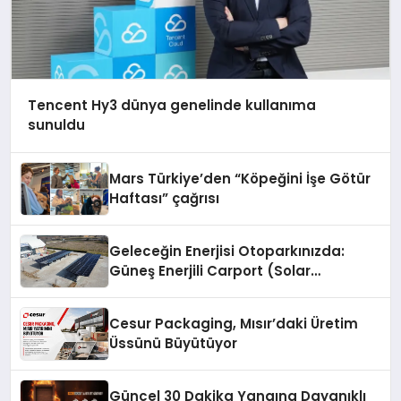
Tencent Hy3 dünya genelinde kullanıma
sunuldu
Mars Türkiye’den “Köpeğini İşe Götür
Haftası” çağrısı
Geleceğin Enerjisi Otoparkınızda:
Güneş Enerjili Carport (Solar
Otopark) Nedir?
Cesur Packaging, Mısır’daki Üretim
Üssünü Büyütüyor
Güncel 30 Dakika Yangına Dayanıklı