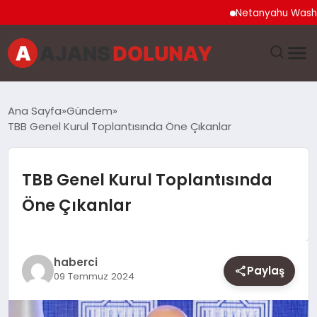
Netanyahu Washington 
DÜNYA
Ana Sayfa
Gündem
TBB Genel Kurul Toplantısında Öne Çıkanlar
EĞITIM
EKONOMI
TBB Genel Kurul Toplantısında
Öne Çıkanlar
GENEL
GÜNCEL
haberci
Paylaş
09 Temmuz 2024
MAGAZIN