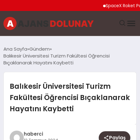
SpaceX Roket Parçası 
DÜNYA
Ana Sayfa
Gündem
Balıkesir Üniversitesi Turizm Fakültesi Öğrencisi
EĞITIM
Bıçaklanarak Hayatını Kaybetti
EKONOMI
Balıkesir Üniversitesi Turizm
GENEL
Fakültesi Öğrencisi Bıçaklanarak
Hayatını Kaybetti
GÜNCEL
MAGAZIN
haberci
Paylaş