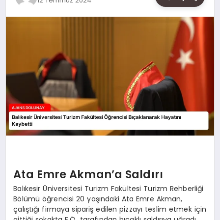
12 Temmuz 2024
SAĞLIK
SIYASET
SPOR
YAŞAM
Ata Emre Akman’a Saldırı
Balıkesir Üniversitesi Turizm Fakültesi Turizm Rehberliği
Bölümü öğrencisi 20 yaşındaki Ata Emre Akman,
çalıştığı firmaya sipariş edilen pizzayı teslim etmek için
gittiği sokakta E.Ö. tarafından bıçaklı saldırıya uğradı.