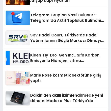
Ahşap Kapı Fiyatları
Telegram Grupları Nasıl Bulunur?:
Telegram’da Aktif Topluluk Bulmanın
Yolları
SRV Padel Court, Türkiye’de Padel
Yatırımlarının Güçlü Markası Olmayı
Sürdürüyor
Kleen-Hy-Dro-Gen Inc., Sıfır Karbon
Emisyonlu Hidrojen Isıtma
Teknolojisinde ISO ve TSSA
Düzenleyici Onaylarını Aldı
Marie Rose kozmetik sektörüne giriş
yaptı
Daikin’den akıllı iklimlendirmede yeni
dönem: Madoka Plus Türkiye’de