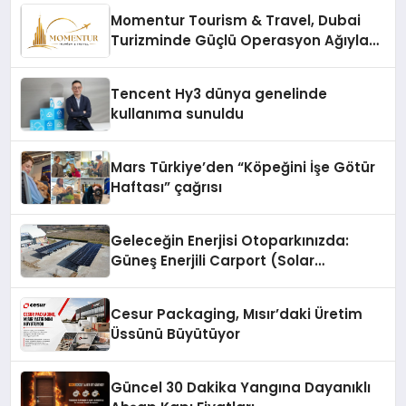
Momentur Tourism & Travel, Dubai
Turizminde Güçlü Operasyon Ağıyla
Fark Yaratıyor
Tencent Hy3 dünya genelinde
kullanıma sunuldu
Mars Türkiye’den “Köpeğini İşe Götür
Haftası” çağrısı
Geleceğin Enerjisi Otoparkınızda:
Güneş Enerjili Carport (Solar
Otopark) Nedir?
Cesur Packaging, Mısır’daki Üretim
Üssünü Büyütüyor
Güncel 30 Dakika Yangına Dayanıklı