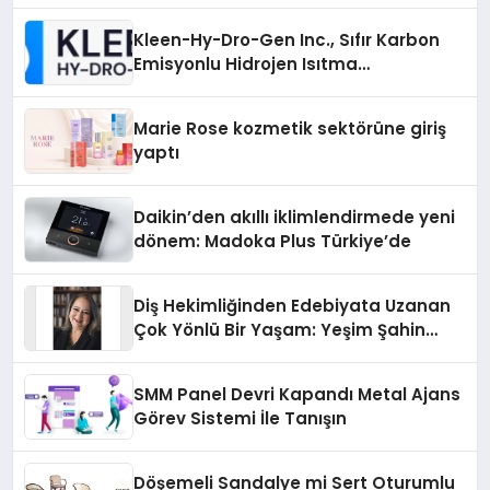
Kleen-Hy-Dro-Gen Inc., Sıfır Karbon
Emisyonlu Hidrojen Isıtma
Teknolojisinde ISO ve TSSA
Düzenleyici Onaylarını Aldı
Marie Rose kozmetik sektörüne giriş
yaptı
Daikin’den akıllı iklimlendirmede yeni
dönem: Madoka Plus Türkiye’de
Diş Hekimliğinden Edebiyata Uzanan
Çok Yönlü Bir Yaşam: Yeşim Şahin
Yaman
SMM Panel Devri Kapandı Metal Ajans
Görev Sistemi İle Tanışın
Döşemeli Sandalye mi Sert Oturumlu