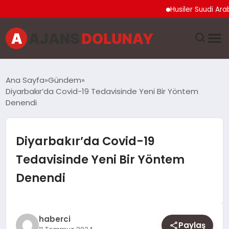
Husiler Suudi Arabistan
DÜNYA
Ana Sayfa
Gündem
Diyarbakır’da Covid-19 Tedavisinde Yeni Bir Yöntem
EĞITIM
Denendi
EKONOMI
Diyarbakır’da Covid-19
GENEL
Tedavisinde Yeni Bir Yöntem
Denendi
GÜNCEL
MAGAZIN
haberci
Paylaş