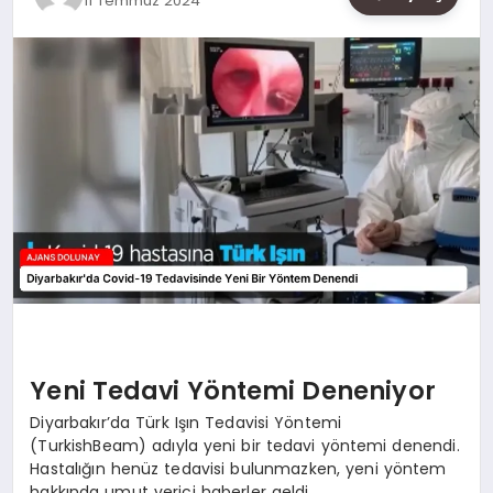
11 Temmuz 2024
SAĞLIK
SIYASET
SPOR
YAŞAM
Yeni Tedavi Yöntemi Deneniyor
Diyarbakır’da Türk Işın Tedavisi Yöntemi
(TurkishBeam) adıyla yeni bir tedavi yöntemi denendi.
Hastalığın henüz tedavisi bulunmazken, yeni yöntem
hakkında umut verici haberler geldi.