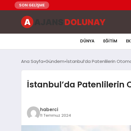
SON GELİŞME
DÜNYA
EĞITIM
E
Ana Sayfa
Gündem
İstanbul’da Patenlilerin Otom
İstanbul’da Patenlilerin
haberci
11 Temmuz 2024