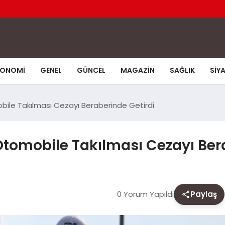
KONOMI
GENEL
GÜNCEL
MAGAZIN
SAĞLIK
SIY
obile Takılması Cezayı Beraberinde Getirdi
 Otomobile Takılması Cezayı Ber
0 Yorum Yapıldı
Paylaş