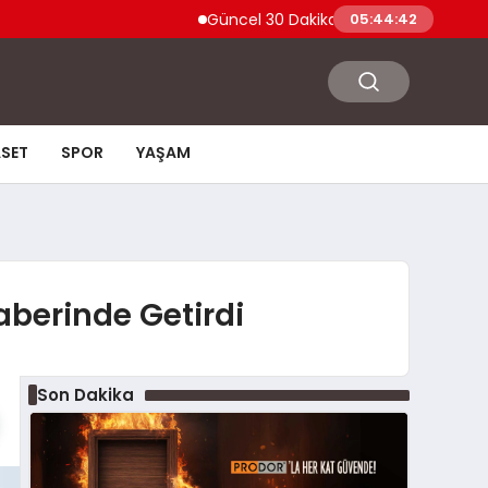
Güncel 30 Dakika Yangına Dayanıklı Ahşap Ka
05:44:43
ASET
SPOR
YAŞAM
aberinde Getirdi
Son Dakika