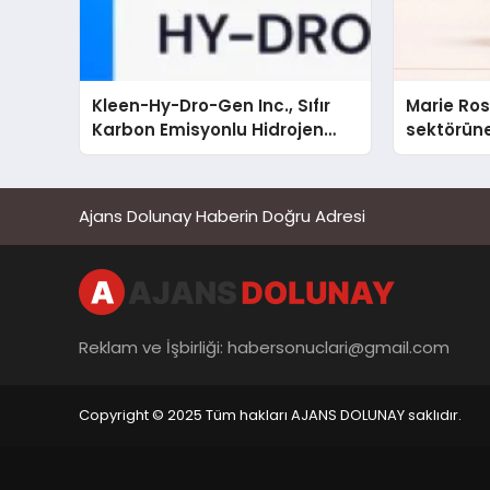
Kleen-Hy-Dro-Gen Inc., Sıfır
Marie Ro
Karbon Emisyonlu Hidrojen
sektörüne
Isıtma Teknolojisinde ISO ve
TSSA Düzenleyici Onaylarını
Aldı
Ajans Dolunay Haberin Doğru Adresi
Reklam ve İşbirliği:
habersonuclari@gmail.com
Copyright © 2025 Tüm hakları AJANS DOLUNAY saklıdır.