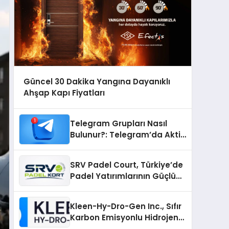
Güncel 30 Dakika Yangına Dayanıklı
Ahşap Kapı Fiyatları
Telegram Grupları Nasıl
Bulunur?: Telegram’da Aktif
Topluluk Bulmanın Yolları
SRV Padel Court, Türkiye’de
Padel Yatırımlarının Güçlü
Markası Olmayı Sürdürüyor
Kleen-Hy-Dro-Gen Inc., Sıfır
Karbon Emisyonlu Hidrojen
Isıtma Teknolojisinde ISO ve