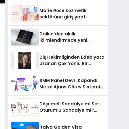
TSSA Düzenleyici Onaylarını
Marie Rose kozmetik
Aldı
sektörüne giriş yaptı
Daikin’den akıllı
iklimlendirmede yeni
dönem: Madoka Plus
Türkiye’de
Diş Hekimliğinden Edebiyata
Uzanan Çok Yönlü Bir
Yaşam: Yeşim Şahin Yaman
SMM Panel Devri Kapandı
Metal Ajans Görev Sistemi
İle Tanışın
Döşemeli Sandalye mi Sert
Oturumlu Sandalye mi?
Hangisi Daha Konforlu?
İtalya Golden Visa