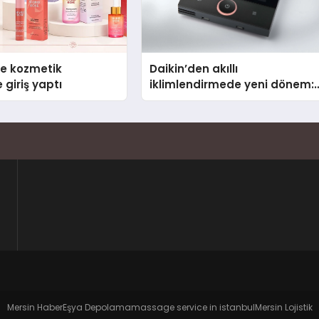
se kozmetik
Daikin’den akıllı
 giriş yaptı
iklimlendirmede yeni dönem:
Madoka Plus Türkiye’de
Mersin Haber
Eşya Depolama
massage service in istanbul
Mersin Lojistik