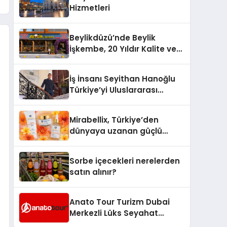
Hizmetleri
Beylikdüzü’nde Beylik
İşkembe, 20 Yıldır Kalite ve
Lezzetin Değişmeyen Adresi
İş İnsanı Seyithan Hanoğlu
Türkiye’yi Uluslararası
Arenada Tanıtmayı
Hedefliyor
Mirabellix, Türkiye’den
dünyaya uzanan güçlü
büyümesini sürdürüyor
Sorbe içecekleri nerelerden
satın alınır?
Anato Tour Turizm Dubai
Merkezli Lüks Seyahat
Hizmetleriyle Küresel