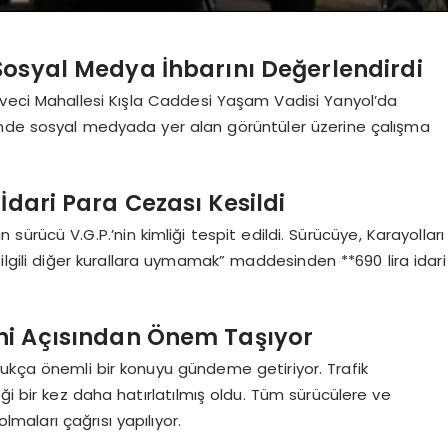
Sosyal Medya İhbarını Değerlendirdi
hveci Mahallesi Kışla Caddesi Yaşam Vadisi Yanyol’da
eklinde sosyal medyada yer alan görüntüler üzerine çalışma
İdari Para Cezası Kesildi
rücü V.G.P.’nin kimliği tespit edildi. Sürücüye, Karayolları
e ilgili diğer kurallara uymamak” maddesinden **690 lira idari
eni Açısından Önem Taşıyor
ldukça önemli bir konuyu gündeme getiriyor. Trafik
ği bir kez daha hatırlatılmış oldu. Tüm sürücülere ve
lmaları çağrısı yapılıyor.