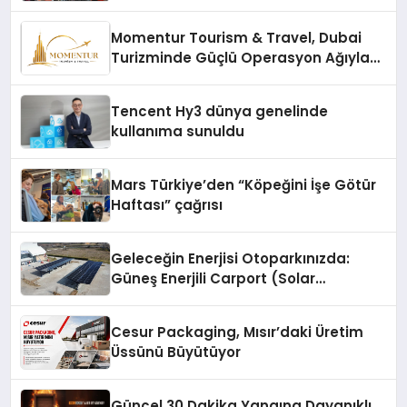
vizyonunu sergiledi
Momentur Tourism & Travel, Dubai
Turizminde Güçlü Operasyon Ağıyla
Fark Yaratıyor
Tencent Hy3 dünya genelinde
kullanıma sunuldu
Mars Türkiye’den “Köpeğini İşe Götür
Haftası” çağrısı
Geleceğin Enerjisi Otoparkınızda:
Güneş Enerjili Carport (Solar
Otopark) Nedir?
Cesur Packaging, Mısır’daki Üretim
Üssünü Büyütüyor
Güncel 30 Dakika Yangına Dayanıklı