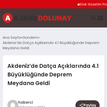
Stok Gözetim Programı 
DÜNYA
Ana Sayfa
Gündem
Akdeniz’de Datça Açıklarında 4.1 Büyüklüğünde Deprem
EĞITIM
Meydana Geldi
EKONOMI
Akdeniz’de Datça Açıklarında 4.1
GENEL
Büyüklüğünde Deprem
Meydana Geldi
GÜNCEL
MAGAZIN
haberci
Paylaş