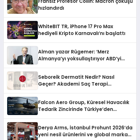
Fransız Profesör Collin: Macron çöküşü
hızlandırdı
WhiteBIT TR, iPhone 17 Pro Max
hediyeli Kripto Karnavalı’nı başlattı
Alman yazar Rügemer: ‘Merz
Almanya’yı yoksullaştırıyor ABD’yi
zenginleştiriyor’
Seboreik Dermatit Nedir? Nasıl
Geçer? Akademi Saç Terapi
Uzmanlarına Sorduk
Falcon Aero Group, Küresel Havacılık
Tedarik Zincirinde Türkiye’den
Dünyaya Açılıyor
Derya Arms, İstanbul Prohunt 2026’da
yeni nesil ürünlerini ve global marka