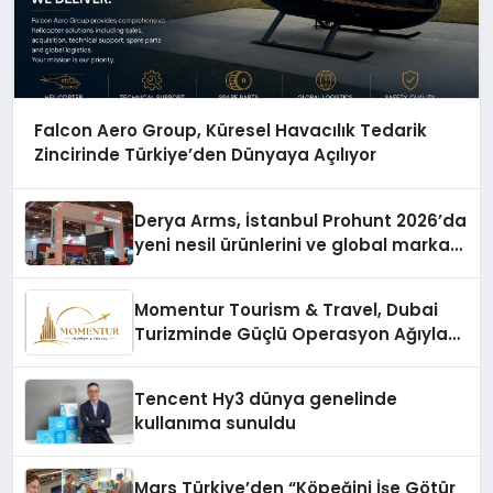
Falcon Aero Group, Küresel Havacılık Tedarik
Zincirinde Türkiye’den Dünyaya Açılıyor
Derya Arms, İstanbul Prohunt 2026’da
yeni nesil ürünlerini ve global marka
vizyonunu sergiledi
Momentur Tourism & Travel, Dubai
Turizminde Güçlü Operasyon Ağıyla
Fark Yaratıyor
Tencent Hy3 dünya genelinde
kullanıma sunuldu
Mars Türkiye’den “Köpeğini İşe Götür