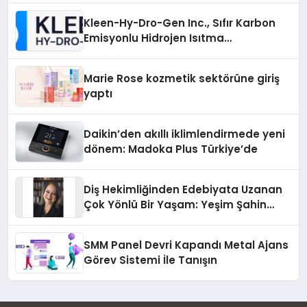
Kleen-Hy-Dro-Gen Inc., Sıfır Karbon
Emisyonlu Hidrojen Isıtma
Teknolojisinde ISO ve TSSA
Düzenleyici Onaylarını Aldı
Marie Rose kozmetik sektörüne giriş
yaptı
Daikin’den akıllı iklimlendirmede yeni
dönem: Madoka Plus Türkiye’de
Diş Hekimliğinden Edebiyata Uzanan
Çok Yönlü Bir Yaşam: Yeşim Şahin
Yaman
SMM Panel Devri Kapandı Metal Ajans
Görev Sistemi İle Tanışın