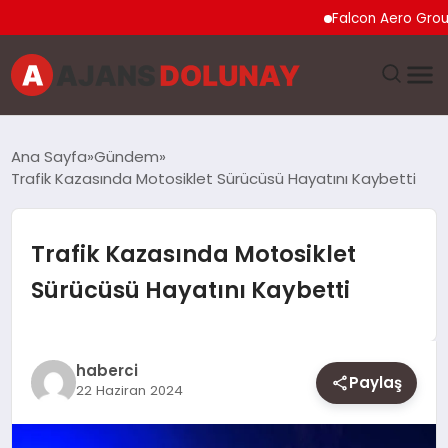
Falcon Aero Group, Küre
DÜNYA
Ana Sayfa
Gündem
Trafik Kazasında Motosiklet Sürücüsü Hayatını Kaybetti
EĞITIM
EKONOMI
Trafik Kazasında Motosiklet
Sürücüsü Hayatını Kaybetti
GENEL
GÜNCEL
haberci
Paylaş
22 Haziran 2024
MAGAZIN