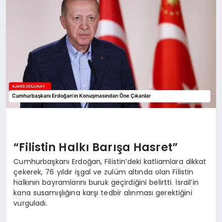
SAĞLIK
SIYASET
SPOR
YAŞAM
“Filistin Halkı Barışa Hasret”
Cumhurbaşkanı Erdoğan, Filistin’deki katliamlara dikkat
çekerek, 76 yıldır işgal ve zulüm altında olan Filistin
halkının bayramlarını buruk geçirdiğini belirtti. İsrail’in
kana susamışlığına karşı tedbir alınması gerektiğini
vurguladı.