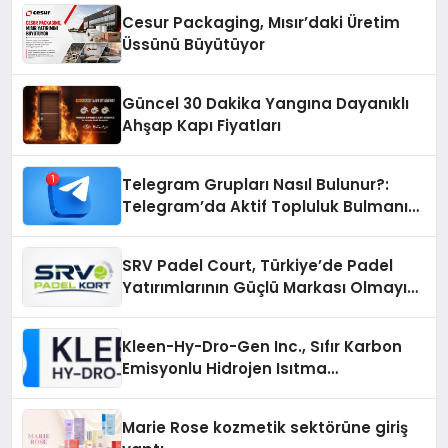
Cesur Packaging, Mısır’daki Üretim
Üssünü Büyütüyor
Güncel 30 Dakika Yangına Dayanıklı
Ahşap Kapı Fiyatları
Telegram Grupları Nasıl Bulunur?:
Telegram’da Aktif Topluluk Bulmanın
Yolları
SRV Padel Court, Türkiye’de Padel
Yatırımlarının Güçlü Markası Olmayı
Sürdürüyor
Kleen-Hy-Dro-Gen Inc., Sıfır Karbon
Emisyonlu Hidrojen Isıtma
Teknolojisinde ISO ve TSSA
Düzenleyici Onaylarını Aldı
Marie Rose kozmetik sektörüne giriş