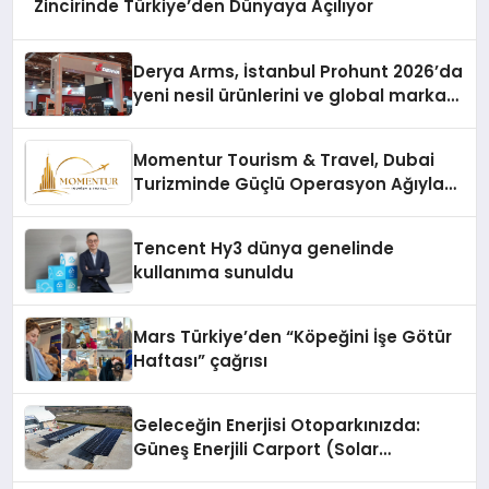
Zincirinde Türkiye’den Dünyaya Açılıyor
Derya Arms, İstanbul Prohunt 2026’da
yeni nesil ürünlerini ve global marka
vizyonunu sergiledi
Momentur Tourism & Travel, Dubai
Turizminde Güçlü Operasyon Ağıyla
Fark Yaratıyor
Tencent Hy3 dünya genelinde
kullanıma sunuldu
Mars Türkiye’den “Köpeğini İşe Götür
Haftası” çağrısı
Geleceğin Enerjisi Otoparkınızda:
Güneş Enerjili Carport (Solar
Otopark) Nedir?