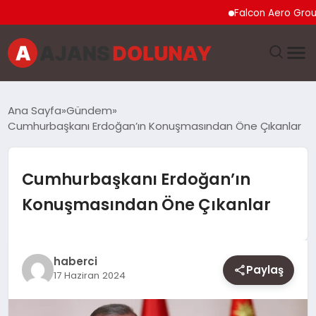
Falcon Aero Group, Kür
DÜNYA
Ana Sayfa
Gündem
Cumhurbaşkanı Erdoğan’ın Konuşmasından Öne Çıkanlar
EĞITIM
EKONOMI
Cumhurbaşkanı Erdoğan’ın
Konuşmasından Öne Çıkanlar
GENEL
GÜNCEL
haberci
Paylaş
17 Haziran 2024
MAGAZIN