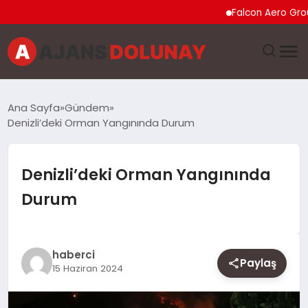
Falcon Aero Group, Kür
DÜNYA
Ana Sayfa
Gündem
Denizli’deki Orman Yangınında Durum
EĞITIM
EKONOMI
Denizli’deki Orman Yangınında
Durum
GENEL
GÜNCEL
haberci
Paylaş
15 Haziran 2024
MAGAZIN