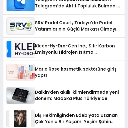
Telegram’da Aktif Topluluk Bulmanın
Yolları
SRV Padel Court, Türkiye’de Padel
Yatırımlarının Güçlü Markası Olmayı
Sürdürüyor
Kleen-Hy-Dro-Gen Inc., Sıfır Karbon
Emisyonlu Hidrojen Isıtma
Teknolojisinde ISO ve TSSA
Düzenleyici Onaylarını Aldı
Marie Rose kozmetik sektörüne giriş
yaptı
Daikin’den akıllı iklimlendirmede yeni
dönem: Madoka Plus Türkiye’de
Diş Hekimliğinden Edebiyata Uzanan
Çok Yönlü Bir Yaşam: Yeşim Şahin
Yaman