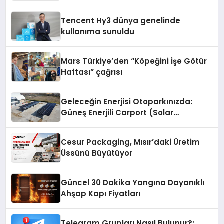
Fark Yaratıyor
Tencent Hy3 dünya genelinde
kullanıma sunuldu
Mars Türkiye’den “Köpeğini İşe Götür
Haftası” çağrısı
Geleceğin Enerjisi Otoparkınızda:
Güneş Enerjili Carport (Solar
Otopark) Nedir?
Cesur Packaging, Mısır’daki Üretim
Üssünü Büyütüyor
Güncel 30 Dakika Yangına Dayanıklı
Ahşap Kapı Fiyatları
Telegram Grupları Nasıl Bulunur?: