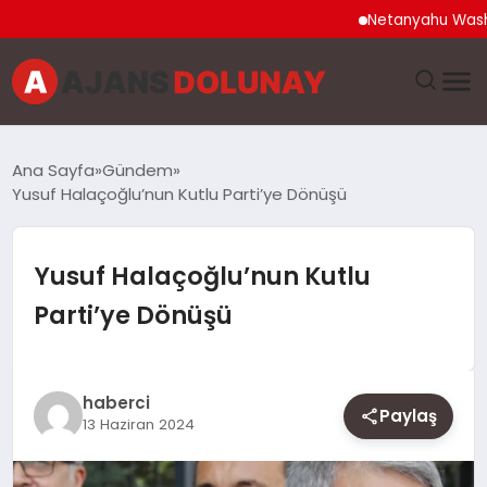
Netanyahu Washington
DÜNYA
Ana Sayfa
Gündem
Yusuf Halaçoğlu’nun Kutlu Parti’ye Dönüşü
EĞITIM
EKONOMI
Yusuf Halaçoğlu’nun Kutlu
Parti’ye Dönüşü
GENEL
GÜNCEL
haberci
Paylaş
13 Haziran 2024
MAGAZIN