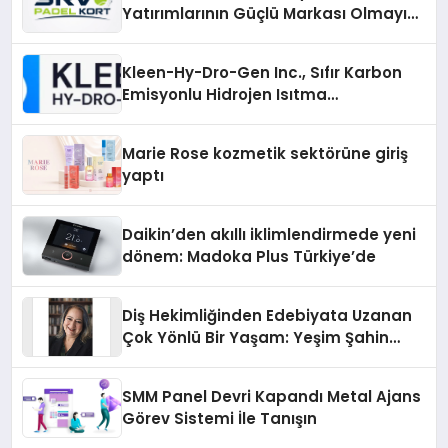
Yatırımlarının Güçlü Markası Olmayı
Sürdürüyor
Kleen-Hy-Dro-Gen Inc., Sıfır Karbon
Emisyonlu Hidrojen Isıtma
Teknolojisinde ISO ve TSSA
Düzenleyici Onaylarını Aldı
Marie Rose kozmetik sektörüne giriş
yaptı
Daikin’den akıllı iklimlendirmede yeni
dönem: Madoka Plus Türkiye’de
Diş Hekimliğinden Edebiyata Uzanan
Çok Yönlü Bir Yaşam: Yeşim Şahin
Yaman
SMM Panel Devri Kapandı Metal Ajans
Görev Sistemi İle Tanışın