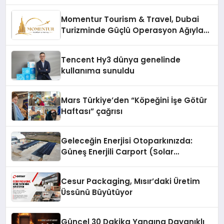
vizyonunu sergiledi
Momentur Tourism & Travel, Dubai
Turizminde Güçlü Operasyon Ağıyla
Fark Yaratıyor
Tencent Hy3 dünya genelinde
kullanıma sunuldu
Mars Türkiye’den “Köpeğini İşe Götür
Haftası” çağrısı
Geleceğin Enerjisi Otoparkınızda:
Güneş Enerjili Carport (Solar
Otopark) Nedir?
Cesur Packaging, Mısır’daki Üretim
Üssünü Büyütüyor
Güncel 30 Dakika Yangına Dayanıklı