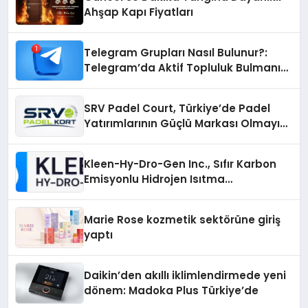
Ahşap Kapı Fiyatları
Telegram Grupları Nasıl Bulunur?:
Telegram’da Aktif Topluluk Bulmanın
Yolları
SRV Padel Court, Türkiye’de Padel
Yatırımlarının Güçlü Markası Olmayı
Sürdürüyor
Kleen-Hy-Dro-Gen Inc., Sıfır Karbon
Emisyonlu Hidrojen Isıtma
Teknolojisinde ISO ve TSSA
Düzenleyici Onaylarını Aldı
Marie Rose kozmetik sektörüne giriş
yaptı
Daikin’den akıllı iklimlendirmede yeni
dönem: Madoka Plus Türkiye’de