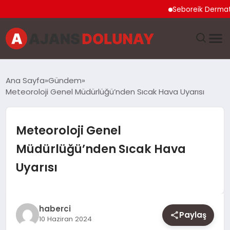
Seboreik Dermatit Ne
DÜNYA
Ana Sayfa
Gündem
Meteoroloji Genel Müdürlüğü’nden Sıcak Hava Uyarısı
EĞITIM
EKONOMI
Meteoroloji Genel
Müdürlüğü’nden Sıcak Hava
GENEL
Uyarısı
GÜNCEL
MAGAZIN
haberci
Paylaş
10 Haziran 2024