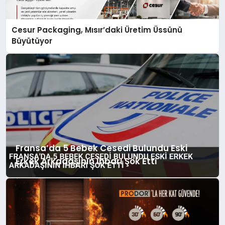
Cesur Packaging, Mısır’daki Üretim Üssünü
Büyütüyor
Fransa’da 5 Bebek Cesedi Bulundu Eski
Erkek Arkadaşının İhbarı Şok Etti