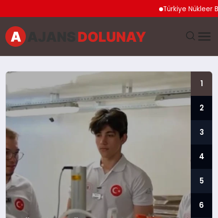
Türkiye Nükleer Bilim Olimpi
DÜNYA
1
EĞITIM
2
EKONOMI
3
GENEL
4
GÜNCEL
5
MAGAZIN
6