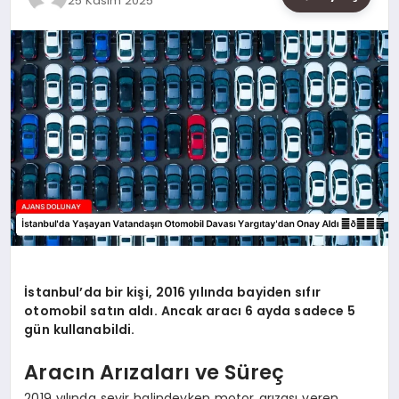
25 Kasım 2025
SAĞLIK
SIYASET
SPOR
YAŞAM
İstanbul’da bir kişi, 2016 yılında bayiden sıfır
otomobil satın aldı. Ancak aracı 6 ayda sadece 5
gün kullanabildi.
Aracın Arızaları ve Süreç
2019 yılında seyir halindeyken motor arızası veren