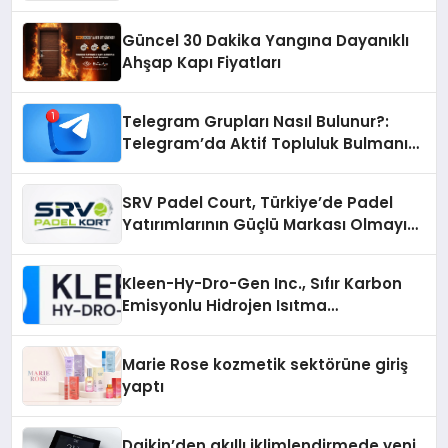
Güncel 30 Dakika Yangına Dayanıklı
Ahşap Kapı Fiyatları
Telegram Grupları Nasıl Bulunur?:
Telegram’da Aktif Topluluk Bulmanın
Yolları
SRV Padel Court, Türkiye’de Padel
Yatırımlarının Güçlü Markası Olmayı
Sürdürüyor
Kleen-Hy-Dro-Gen Inc., Sıfır Karbon
Emisyonlu Hidrojen Isıtma
Teknolojisinde ISO ve TSSA
Düzenleyici Onaylarını Aldı
Marie Rose kozmetik sektörüne giriş
yaptı
Daikin’den akıllı iklimlendirmede yeni