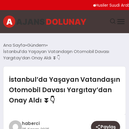
Husiler Suudi Arabista
DÜNYA
Ana Sayfa
Gündem
İstanbul’da Yaşayan Vatandaşın Otomobil Davası
EĞITIM
Yargıtay’dan Onay Aldı ⏬👇
EKONOMI
İstanbul’da Yaşayan Vatandaşın
GENEL
Otomobil Davası Yargıtay’dan
Onay Aldı ⏬👇
GÜNCEL
MAGAZIN
haberci
Paylaş