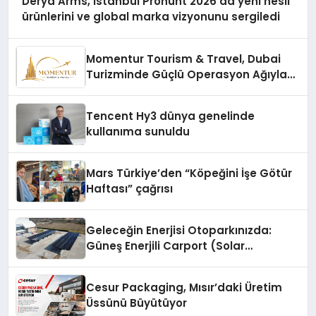
Derya Arms, İstanbul Prohunt 2026’da yeni nesil
ürünlerini ve global marka vizyonunu sergiledi
Momentur Tourism & Travel, Dubai
Turizminde Güçlü Operasyon Ağıyla
Fark Yaratıyor
Tencent Hy3 dünya genelinde
kullanıma sunuldu
Mars Türkiye’den “Köpeğini İşe Götür
Haftası” çağrısı
Geleceğin Enerjisi Otoparkınızda:
Güneş Enerjili Carport (Solar
Otopark) Nedir?
Cesur Packaging, Mısır’daki Üretim
Üssünü Büyütüyor